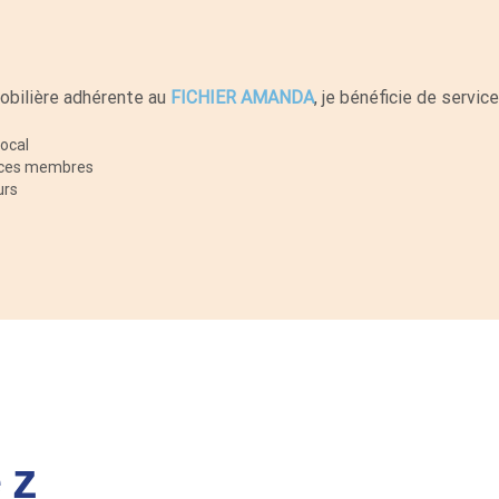
obilière adhérente au
FICHIER AMANDA
, je bénéficie de servic
local
ences membres
urs
ez