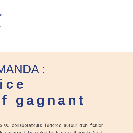
MANDA :
ice
if gagnant
90 collaborateurs fédérés autour d’un fichier
e des mandats exclusifs de ses adhérents (soit