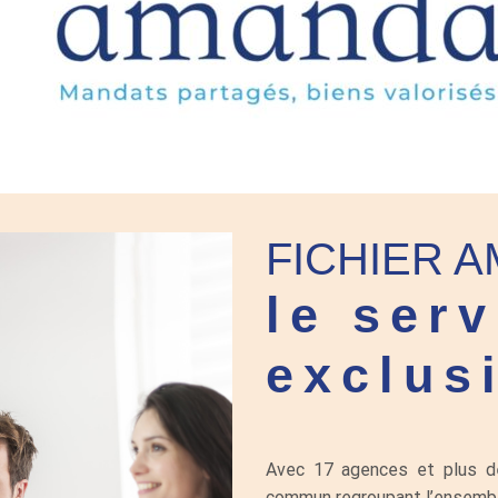
FICHIER A
le serv
exclus
Avec 17 agences et plus de 
commun regroupant l’ensembl