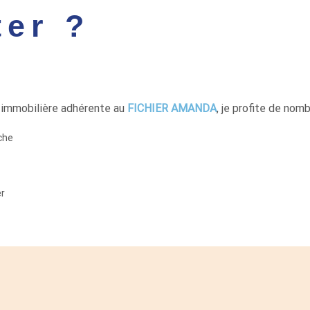
ter ?
 immobilière adhérente au
FICHIER AMANDA
, je profite de nom
che
er