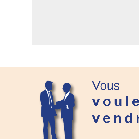
Vous
voul
vend